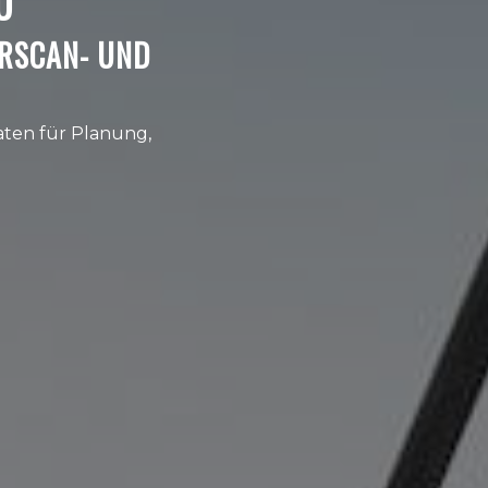
U
ERSCAN- UND
aten für Planung,